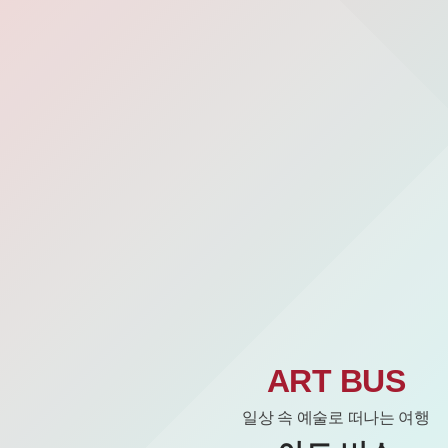
ART BUS
일상 속 예술로 떠나는 여행